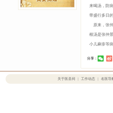
来喝汤，防病
带盛行多日
原来，张仲
根汤是张仲景
小儿麻疹等
分享：
关于医圣祠
|
工作动态
|
名医导