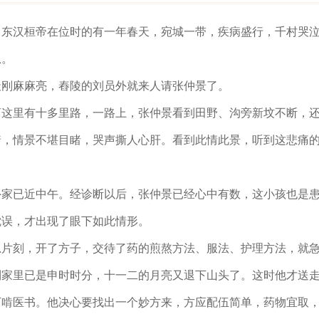
东汉桓帝在位时的有一年春天，宛城一带，疾病盛行，千村哭泣
息。
刚麻麻亮，舂陵的刘员外就来人请张仲景了。
这里有十多里路，一路上，张仲景看到田野、沟旁新坟不断，还
着，情景不堪目睹，哭声撕人心肝。看到此情此景，听到这悲痛
家已近中午。经诊断以后，张仲景已经心中有数，这小孩也是患
耽误，才出现了眼下如此情形。
片刻，开了方子，交待了药的煎熬方法、服法、护理方法，就急
家里已是申时时分，十一二的月亮又退下山头了。这时他才送走
下啃医书。他决心要找出一个妙方来，方应配伍简单，药物宜取