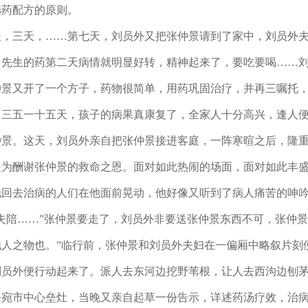
选药配方的原则。
，三天，……第七天，刘员外又把张仲景请到了家中，刘员外夫
先生的药第二天病情就明显好转，精神起来了，要吃要喝……刘员
仲景又开了一个方子，药物很简单，用药巩固治疗，并再三嘱托
了三五一十五天，孩子的病果真康复了，全家人十分高兴，逢人
仲景。这天，刘员外亲自把张仲景接进客庭，一阵寒暄之后，隆
是为酬谢张仲景的救命之恩。面对如此热闹的场面，面对如此丰
他回去治病的人们在他面前晃动，他好像又听到了病人痛苦的呻
失陪……”张仲景要走了，刘员外非要送张仲景东西不可，张仲
他人之物也。”临行前，张仲景和刘员外夫妇在一偏厢中略叙片刻
员外便行动起来了。派人去东河边挖野苇根，让人去西沟边刨茅
去宛市中心垒灶，当晚又亲自起草一份告示，详述药汤疗效，治