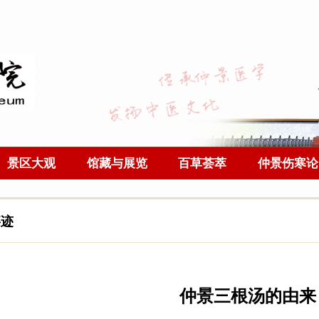
景区大观
馆藏与展览
百草荟萃
仲景伤寒论
事迹
仲景三根汤的由来