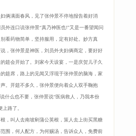
妇俩满面春风，见了张仲景不停地报告着好消
外连口说张仲景“真乃神医也!”又是一番望闻问
，别看药物简单，坚持服用，定有好处。妙方真
便说，张仲景是神医，刘员外夫妇俩商定，要好好
重的筵会开始了。刘家今天设宴，一是庆贺儿子久
盛的筵席，路上的见闻又浮现于张仲景的脑海，家
吟声。开筵不多久，张仲景便向着众人双手鞠抱
景说什么也不要，张仲景说“医病救人，乃我本份
便上路了。
根，叫人去南坡剜蒲公英根，策人去上街买黑糖
病范围，何人配方，为何赐汤，告诉众人，免费前