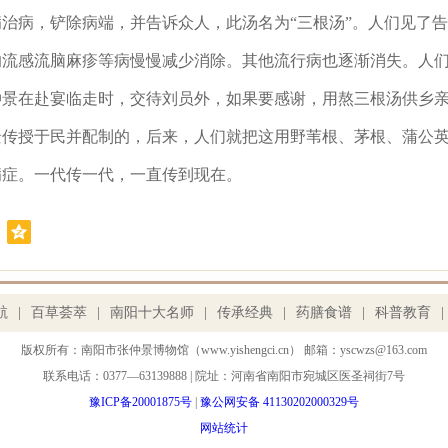
治病，铲除病端，并告诉众人，此汤名为“三根汤”。人们见了
的流感流脑麻疹等病慢慢减少消除。其他流行病也逐渐消失。人
景在赴宴临走时，交待刘员外，如果要感谢，用熬三根汤供乡亲
传授于民并配制的，后来，人们就把这用野苇根、茅根、蒲公英
病症。一代传一代，一直传到现在。
航
|
百草荟萃
|
南阳十大名师
|
传承经典
|
药膳食谱
|
科普教育
|
版权所有：南阳市张仲景博物馆（www.yishengci.cn） 邮箱：yscwzs@163.com
联系电话：0377—63139888 | 院址：河南省南阳市宛城区医圣祠街7号
豫ICP备20001875号
|
豫公网安备 41130202000329号
网站统计