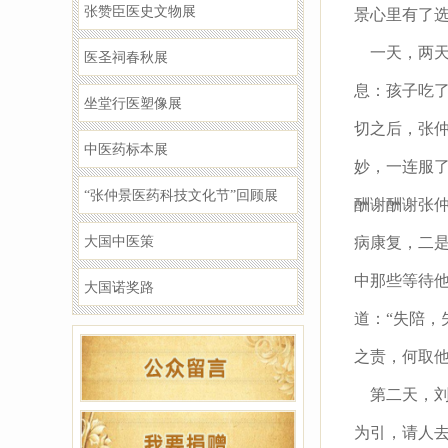
张赞臣医史文物展
景心里有了
一天，两天
医圣祠春秋展
息：孩子吃了
坐堂行医塑像展
切之后，张
中医药标本展
妙，一连服
“张仲景医药科技文化节”回顾展
酬谢酬谢张
大国中医策
病康复，二
中那些等待
大国诺奖路
道：“失陪，
之责，何取
第二天，刘
为引，请人