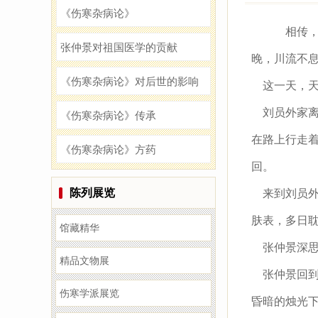
《伤寒杂病论》
相传，
张仲景对祖国医学的贡献
晚，川流不
《伤寒杂病论》对后世的影响
这一天，天
刘员外家离
《伤寒杂病论》传承
在路上行走
《伤寒杂病论》方药
回。
陈列展览
来到刘员外
肤表，多日
馆藏精华
张仲景深思
精品文物展
张仲景回到
伤寒学派展览
昏暗的烛光