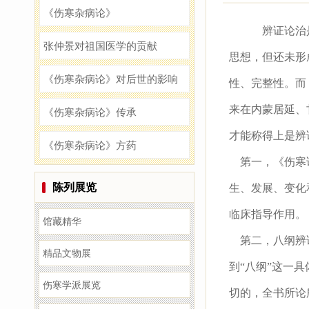
《伤寒杂病论》
辨证论治是
张仲景对祖国医学的贡献
思想，但还未形
《伤寒杂病论》对后世的影响
性、完整性。而
来在内蒙居延、
《伤寒杂病论》传承
才能称得上是辨
《伤寒杂病论》方药
第一，《伤寒论
陈列展览
生、发展、变化
临床指导作用。
馆藏精华
第二，八纲辨证
精品文物展
到“八纲”这一
伤寒学派展览
切的，全书所论