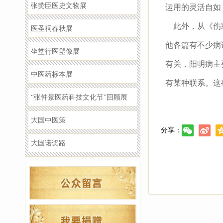
张赞臣医史文物展
运用的灵活自如
此外，从《伤寒
医圣祠春秋展
他各篇有不少病
坐堂行医塑像展
有关，阳明病主
中医药标本展
有某种联系。这
“张仲景医药科技文化节”回顾展
大国中医策
分享：
大国诺奖路